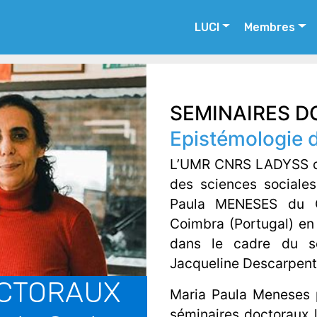
LUCI
Membres
SEMINAIRES 
Epistémologie 
L’UMR CNRS LADYSS de 
des sciences sociales
Paula MENESES du C
Coimbra (Portugal) en 
dans le cadre du sé
Jacqueline Descarpentr
OCTORAUX
Maria Paula Meneses 
séminaires doctoraux 