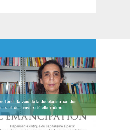
rofondir la voie de la décolonisation des
oirs et de l’université elle-même