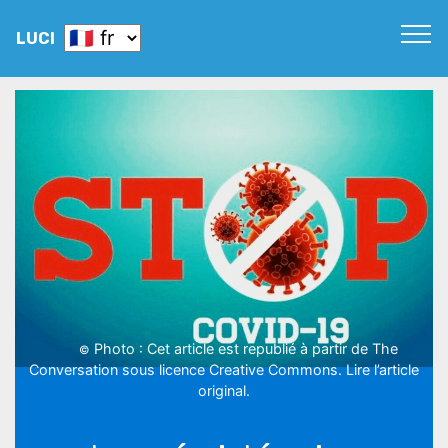
LUCI
Photo : Cet article est republié à partir de The
©
Conversation sous licence Creative Commons. Lire l’article
original.