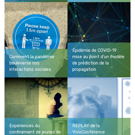
Epidémie de COVID-19 :
Comment la pandémie
mise au point d’un modèle
bouleverse nos
de prédiction de la
interactions sociales
propagation
Expériences du
REPLAY de la
confinement de jeunes de
VisioConférence