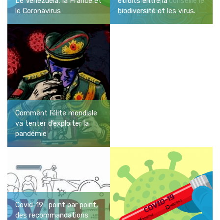
Le Venezuela, la France et
scientifique qui conseille le
étroits entre la
le Coronavirus
gouvernement
biodiversité et les virus.
Comment l’élite mondiale
va tenter d’exploiter la
pandémie
Covid-19 : point par point,
des recommandations