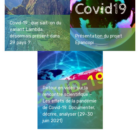
Covid-19 : que sait-on du
variant Lambda,
désormais présent dans
Présentation du projet
29 pays ?
Epancopi
Retour en vidéo sur la
© Université Paris 8 ©2026 - Tous droits réservés
rencontre scientifique –
Les effets de la pandémie
Politiques de confidentialité
de Covid-19. Documenter,
décrire, analyser (29-30
juin 2021)