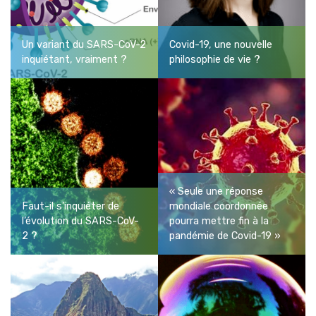
Un variant du SARS-CoV-2
Covid-19, une nouvelle
inquiétant, vraiment ?
philosophie de vie ?
« Seule une réponse
Faut-il s’inquiéter de
mondiale coordonnée
l’évolution du SARS-CoV-
pourra mettre fin à la
2 ?
pandémie de Covid-19 »