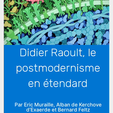
Didier Raoult, le
postmodernisme
en étendard
Par Eric Muraille, Alban de Kerchove
d’Exaerde et Bernard Feltz