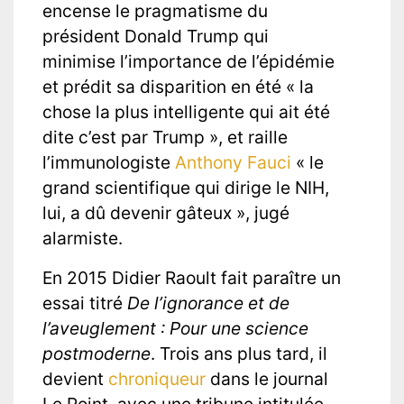
encense le pragmatisme du
président Donald Trump qui
minimise l’importance de l’épidémie
et prédit sa disparition en été « la
chose la plus intelligente qui ait été
dite c’est par Trump », et raille
l’immunologiste
Anthony Fauci
« le
grand scientifique qui dirige le NIH,
lui, a dû devenir gâteux », jugé
alarmiste.
© Université Paris 8 ©2026 - Tous droits réservés
En 2015 Didier Raoult fait paraître un
essai titré
De l’ignorance et de
Politiques de confidentialité
l’aveuglement : Pour une science
postmoderne
. Trois ans plus tard, il
devient
chroniqueur
dans le journal
Le Point, avec une tribune intitulée