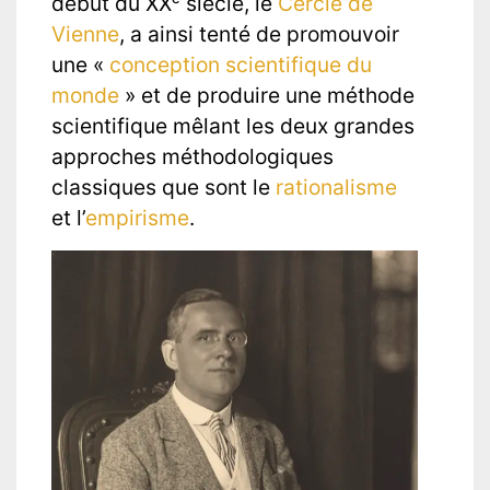
début du XXᵉ siècle, le
Cercle de
Vienne
, a ainsi tenté de promouvoir
une «
conception scientifique du
monde
» et de produire une méthode
scientifique mêlant les deux grandes
approches méthodologiques
classiques que sont le
rationalisme
et l’
empirisme
.